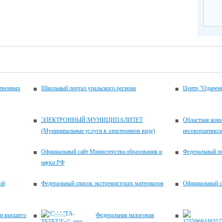
ственных
Школьный портал уральского региона
Центр "Одаренн
ЭЛЕКТРОННЫЙ МУНИЦИПАЛИТЕТ
Областная коми
(Муниципальные услуги в электронном виде)
несовершенноле
Официальный сайт Министерства образования и
Федеральный по
науки РФ
ой
Федеральный список экстремистских материалов
Официальный с
 и высшего
Федеральная налоговая