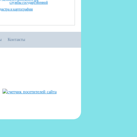
службы государственной
адастра и картографии
ы
Контакты
556 в Реестре российского ПО (на основании
иказа Министерства цифрового развития, связи
массовых коммуникаций Российской Федерации
 06.09.2016 №426)