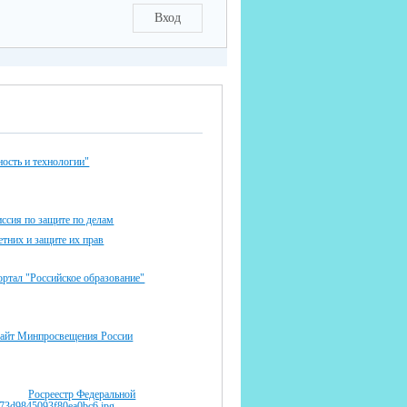
Вход
ость и технологии"
ссия по защите по делам
тних и защите их прав
ртал "Российское образование"
айт Минпросвещения России
Росреестр Федеральной