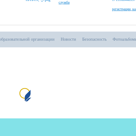
служба
регистрации, к
образовательной организации
Новости
Безопасность
Фотоальбом
.08.2026
тивная прямая ссылка на источник обязательна
Сайт создан на портале сайтыобразованию.рф
№1
пр
и 
от