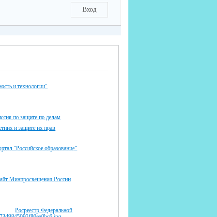
Вход
ость и технологии"
ссия по защите по делам
тних и защите их прав
ртал "Российское образование"
айт Минпросвещения России
Росреестр Федеральной