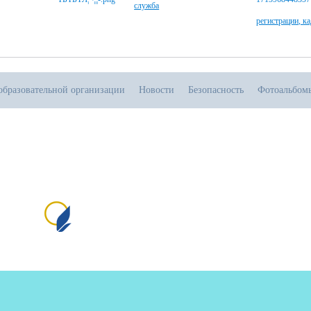
служба
регистрации, к
образовательной организации
Новости
Безопасность
Фотоальбом
.08.2026
тивная прямая ссылка на источник обязательна
Сайт создан на портале сайтыобразованию.рф
№1
пр
и 
от