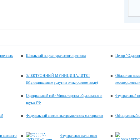
ственных
Школьный портал уральского региона
Центр "Одаренн
ЭЛЕКТРОННЫЙ МУНИЦИПАЛИТЕТ
Областная коми
(Муниципальные услуги в электронном виде)
несовершенноле
Официальный сайт Министерства образования и
Федеральный по
науки РФ
ой
Федеральный список экстремистских материалов
Официальный с
 и высшего
Федеральная налоговая