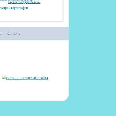
службы государственной
адастра и картографии
ы
Контакты
556 в Реестре российского ПО (на основании
иказа Министерства цифрового развития, связи
массовых коммуникаций Российской Федерации
 06.09.2016 №426)