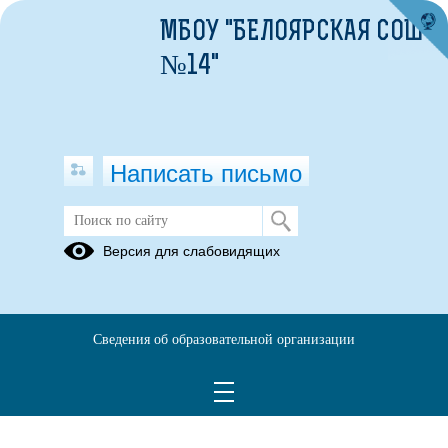
МБОУ "БЕЛОЯРСКАЯ СОШ
№14"
Написать письмо
ПОЛОЖЕНИЯ БРОП
Версия для слабовидящих
25.08.2022
Сведения об образовательной организации
БРОП 2021 Положение о расходовании чл. взн..docx
(скачать)
БРОП о льготном размере чл. взн. 2022 год.docx
(скачать)