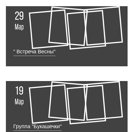
29
Мар
" Встреча Весны"
19
Мар
Группа "Букашечки"