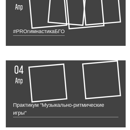
Апр
#PROгимнастикаБГО
04
Апр
Практикум "Музыкально-ритмические
игры"