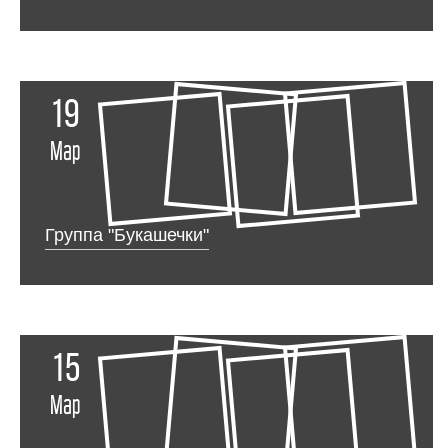
19
Мар
Группа "Букашечки"
15
Мар