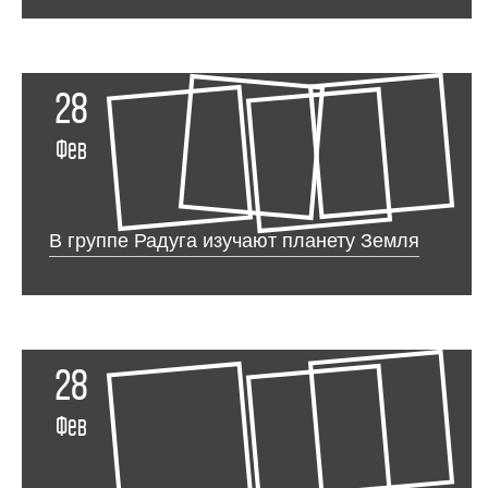
28
Фев
В группе Радуга изучают планету Земля
28
Фев