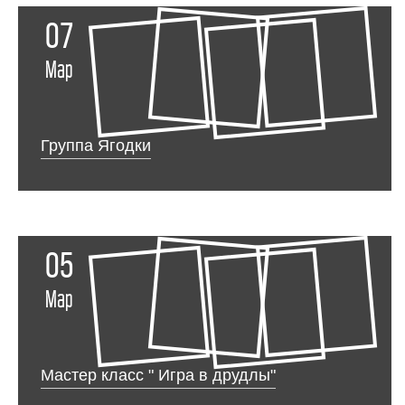
07
Мар
Группа Ягодки
05
Мар
Мастер класс " Игра в друдлы"