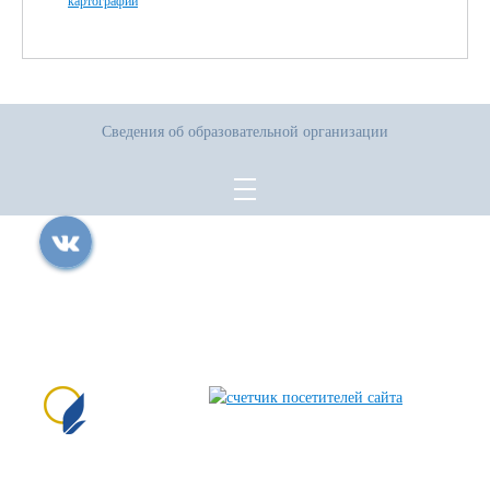
картографии
Сведения об образовательной организации
Все права защищены.
Дата последнего изменения на сайте: 04.08.2026
При использовании материалов сайта активная прямая ссылка на
источник обязательна
Сайт создан на портале сайтыобразованию.рф
№1556 в Реестре российского ПО (на основании
приказа Министерства цифрового развития, связи