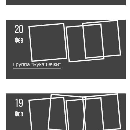
20
Фев
Группа "Букашечки"
19
Фев