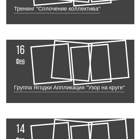
Тренинг "Сплочение коллектива"
16
Фев
Группа Ягодки Аппликация "Узор на круге"
14