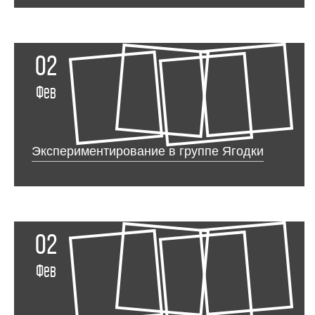
02
Фев
Экспериментирование в группе Ягодки
02
Фев