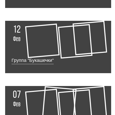
12
Фев
Группа "Букашечки"
07
Фев