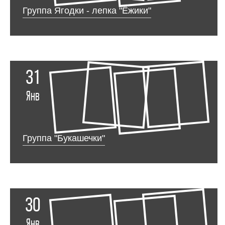
Группа Ягодки - лепка "Ёжики"
31
Янв
Группа "Букашечки"
30
Янв