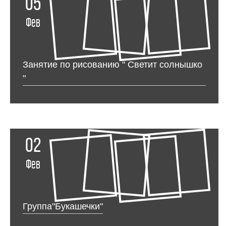
05
Фев
Занятие по рисованию " Светит солнышко
"
02
Фев
Группа"Букашечки"