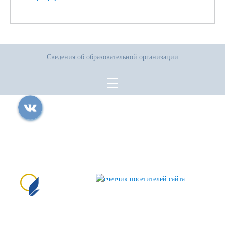
Сведения об образовательной организации
Все права защищены.
Дата последнего изменения на сайте: 04.08.2026
При использовании материалов сайта активная прямая ссылка на
источник обязательна
Сайт создан на портале сайтыобразованию.рф
№1556 в Реестре российского ПО (на основании
приказа Министерства цифрового развития, связи
и массовых коммуникаций Российской Федерации