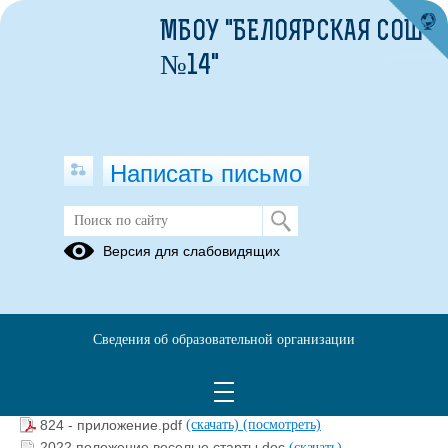
МБОУ "БЕЛОЯРСКАЯ СОШ
№14"
Написать письмо
ПОЛОЖЕНИЕ О КОНКУРСАХ
Версия для слабовидящих
01.02.2022
Сведения об образовательной организации
Учитель - мужчина в кепи конкурс.docx
(скачать)
Учитель - женщина в шляпке конкурс.docx
(скачать)
824 - МОУО. ПОУ - Киргинцева.pdf
(скачать)
(посмотреть)
824 - приложение.pdf
(скачать)
(посмотреть)
2022 положение веселые старты.doc
(скачать)